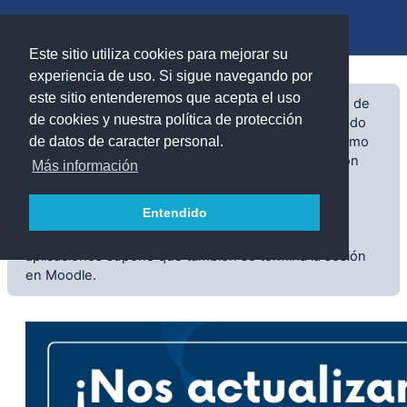
Salta al contenido principal
Panel lateral
Este sitio utiliza cookies para mejorar su
experiencia de uso. Si sigue navegando por
este sitio entenderemos que acepta el uso
Con la identificación en su cuenta de la Universidad de
de cookies y nuestra política de protección
Zaragoza se autentica una vez y ya estará identificado
en muchas aplicaciones de Unizar que lo utilizan como
de datos de caracter personal.
biblioteca, identidad, atenea, voto, tarjeta, innovación
Más información
docente, geo, gitlab, cloud, estudios, UNITA,
contabilidad XXI
Entendido
ATENCIÓN
: Si termina la sesión en una de esas
aplicaciones supone que también se termina la sesión
en Moodle.