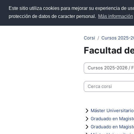
Vai al contenuto principale
Este sitio utiliza cookies para mejorar su experiencia de u
Home
ADD
Recursos y 
protección de datos de caracter personal.
Más información
Corsi
Cursos 2025-2
Facultad d
Categorie di corso
Cerca corsi
Máster Universitari
Graduado en Magiste
Graduado en Magiste