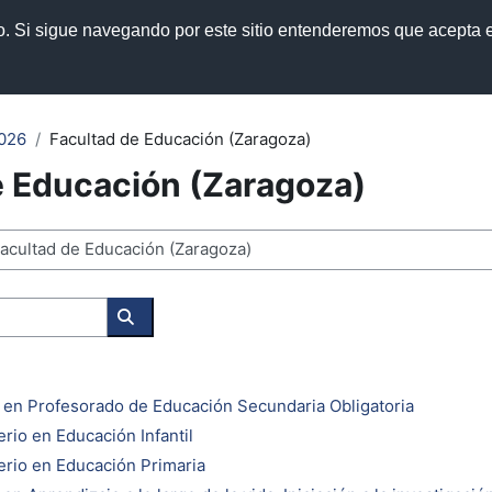
so. Si sigue navegando por este sitio entenderemos que acepta e
manuales
Política de privacidad
026
Facultad de Educación (Zaragoza)
e Educación (Zaragoza)
Cerca corsi
o en Profesorado de Educación Secundaria Obligatoria
rio en Educación Infantil
rio en Educación Primaria