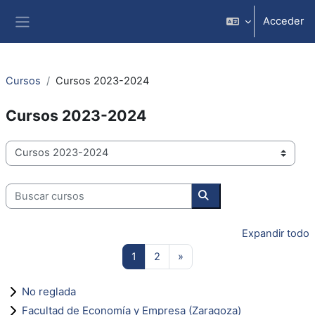
Salta al contenido principal
Acceder
Panel lateral
Cursos
Cursos 2023-2024
Cursos 2023-2024
Categorías
Buscar cursos
Buscar cursos
Expandir todo
Página 1
Página 2
Siguiente página
1
2
»
No reglada
Facultad de Economía y Empresa (Zaragoza)