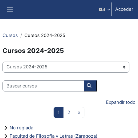
Salta al contenido principal
Acceder
Panel lateral
Cursos
Cursos 2024-2025
Cursos 2024-2025
Categorías
Buscar cursos
Buscar cursos
Expandir todo
Página 1
Página 2
Siguiente página
1
2
»
No reglada
Facultad de Filosofía y Letras (Zaragoza)