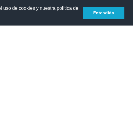
l uso de cookies y nuestra política de
Español - Internacional ‎(es)‎
Acceder
Entendido