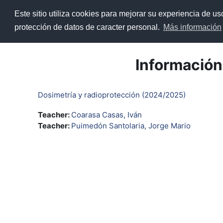
Salta al contenido principal
Este sitio utiliza cookies para mejorar su experiencia de u
Página Principal
ADD
Re
protección de datos de caracter personal.
Más información
Información
Dosimetría y radioprotección (2024/2025)
Teacher:
Coarasa Casas, Iván
Teacher:
Puimedón Santolaria, Jorge Mario