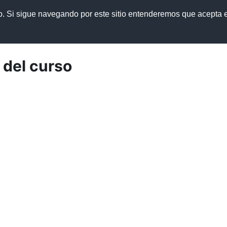
so. Si sigue navegando por este sitio entenderemos que acepta e
cursos y manuales
Política de privacidad
 del curso