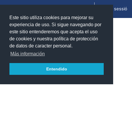
Ves al contingut principal
Inicia la sessió
Panell lateral
Este sitio utiliza cookies para mejorar su
experiencia de uso. Si sigue navegando por
Informació del curs
este sitio entenderemos que acepta el uso
de cookies y nuestra política de protección
de datos de caracter personal.
Dosimetría y radioprotección (2024/2025)
Más información
Teacher:
Coarasa Casas, Iván
Teacher:
Puimedón Santolaria, Jorge Mario
Entendido