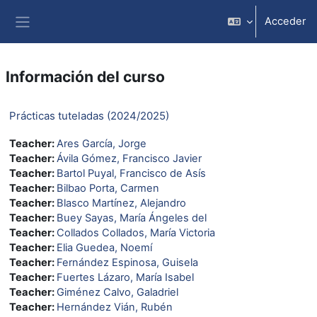
Salta al contenido principal
Acceder
Panel lateral
Información del curso
Prácticas tuteladas (2024/2025)
Teacher:
Ares García, Jorge
Teacher:
Ávila Gómez, Francisco Javier
Teacher:
Bartol Puyal, Francisco de Asís
Teacher:
Bilbao Porta, Carmen
Teacher:
Blasco Martínez, Alejandro
Teacher:
Buey Sayas, María Ángeles del
Teacher:
Collados Collados, María Victoria
Teacher:
Elia Guedea, Noemí
Teacher:
Fernández Espinosa, Guisela
Teacher:
Fuertes Lázaro, María Isabel
Teacher:
Giménez Calvo, Galadriel
Teacher:
Hernández Vián, Rubén