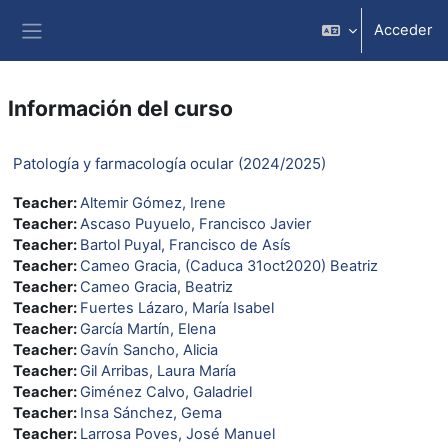
Salta al contenido principal
Acceder
Panel lateral
Información del curso
Patología y farmacología ocular (2024/2025)
Teacher:
Altemir Gómez, Irene
Teacher:
Ascaso Puyuelo, Francisco Javier
Teacher:
Bartol Puyal, Francisco de Asís
Teacher:
Cameo Gracia, (Caduca 31oct2020) Beatriz
Teacher:
Cameo Gracia, Beatriz
Teacher:
Fuertes Lázaro, María Isabel
Teacher:
García Martín, Elena
Teacher:
Gavín Sancho, Alicia
Teacher:
Gil Arribas, Laura María
Teacher:
Giménez Calvo, Galadriel
Teacher:
Insa Sánchez, Gema
Teacher:
Larrosa Poves, José Manuel