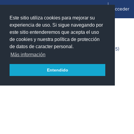
Salta al contenido principal
Acceder
Panel lateral
Este sitio utiliza cookies para mejorar su
experiencia de uso. Si sigue navegando por
Información del curso
este sitio entenderemos que acepta el uso
de cookies y nuestra política de protección
de datos de caracter personal.
Radiometría, fotometría, color y fotografía (2024/2025)
Más información
Teacher:
Sánchez Cano, Ana Isabel
Entendido