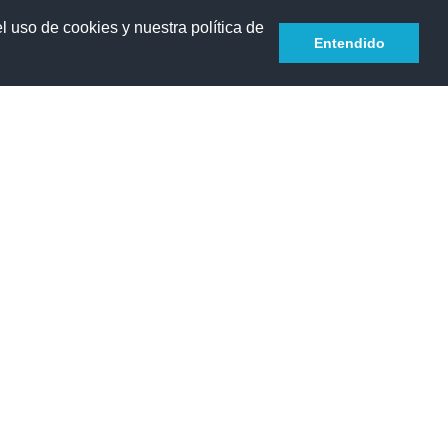
l uso de cookies y nuestra política de
Español - Internacional ‎(es)‎
Acceder
Entendido