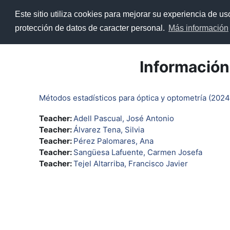
Salta al contenido principal
Este sitio utiliza cookies para mejorar su experiencia de u
Página Principal
ADD
Re
protección de datos de caracter personal.
Más información
Información
Métodos estadísticos para óptica y optometría (202
Teacher:
Adell Pascual, José Antonio
Teacher:
Álvarez Tena, Silvia
Teacher:
Pérez Palomares, Ana
Teacher:
Sangüesa Lafuente, Carmen Josefa
Teacher:
Tejel Altarriba, Francisco Javier