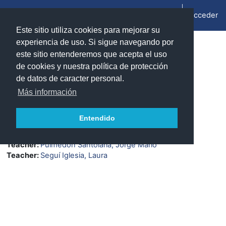
Salta al contenido principal
Acceder
Panel lateral
Este sitio utiliza cookies para mejorar su
experiencia de uso. Si sigue navegando por
Información del curso
este sitio entenderemos que acepta el uso
de cookies y nuestra política de protección
de datos de caracter personal.
Física cuántica II (2024/2025)
Más información
Teacher:
Ezquerro Sastre, Álvaro
Teacher:
García Pascual, Juan Antonio
Entendido
Teacher:
Jiménez Puyuelo, María
Teacher:
Martínez Pérez, María Lucía
Teacher:
Puimedón Santolaria, Jorge Mario
Teacher:
Seguí Iglesia, Laura