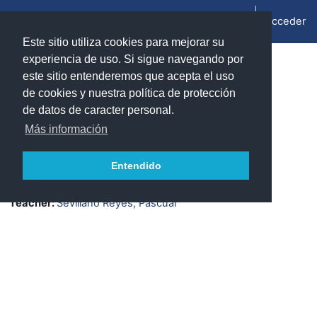
Salta al contenido principal
Acceder
Panel lateral
Este sitio utiliza cookies para mejorar su
experiencia de uso. Si sigue navegando por
Información del curso
este sitio entenderemos que acepta el uso
de cookies y nuestra política de protección
de datos de caracter personal.
Laboratorio de física (2024/2025)
Más información
Teacher:
Canudo García, Jorge
Teacher:
Carretero Chamarro, Enrique
Entendido
Teacher:
Miana Sanz, Mario Jacobo
Teacher:
Sánchez Azqueta, Carlos
Teacher:
Sevillano Reyes, Pascual