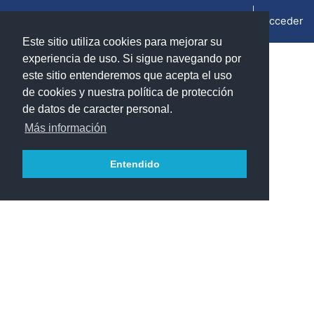
Salta al contenido principal
Acceder
Panel lateral
Este sitio utiliza cookies para mejorar su
experiencia de uso. Si sigue navegando por
Información del curso
este sitio entenderemos que acepta el uso
de cookies y nuestra política de protección
de datos de caracter personal.
Mecánica clásica II (2024/2025)
Más información
Teacher:
Palero Díaz, Virginia Raquel
Teacher:
Salgado Remacha, Francisco Javier
Entendido