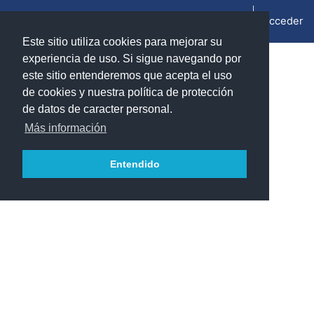
Salta al contenido principal
Acceder
Panel lateral
Este sitio utiliza cookies para mejorar su
experiencia de uso. Si sigue navegando por
Información del curso
este sitio entenderemos que acepta el uso
de cookies y nuestra política de protección
de datos de caracter personal.
Ondas electromagnéticas (2024/2025)
Más información
Teacher:
Gutiérrez Rodrigo, Sergio
Teacher:
Jarabo Lallana, Sebastián
Entendido
Teacher:
Martínez Esteban, Andrés
Teacher:
Palos Mateo, Fernando