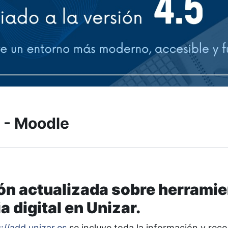
 - Moodle
ón actualizada sobre herramie
a digital en Unizar.
://add.unizar.es
se incluye toda la información y re