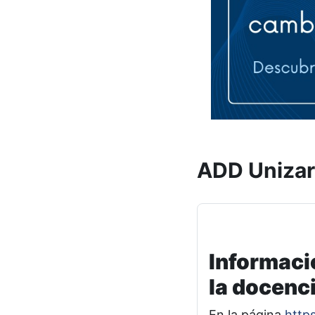
ADD Unizar
Informaci
la docenci
En la página
https