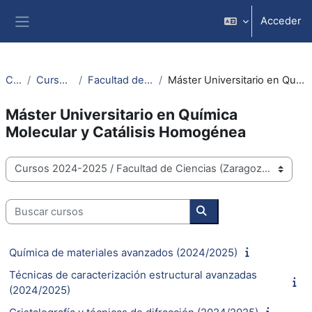
Salta al contenido principal
Acceder
Panel lateral
Cursos
Cursos 2024-2025
Facultad de Ciencias (Zaragoza)
Máster Universitario en Química Molecular y Catálisis Homogénea
Máster Universitario en Química
Molecular y Catálisis Homogénea
Categorías
Buscar cursos
Buscar cursos
Química de materiales avanzados (2024/2025)
Técnicas de caracterización estructural avanzadas
(2024/2025)