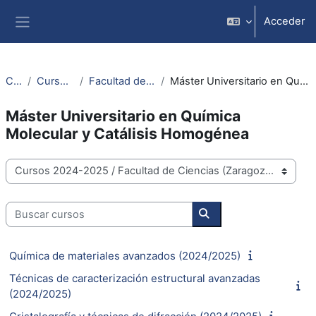
Ir ao contido principal
Acceder
Panel lateral
Cursos
Cursos 2024-2025
Facultad de Ciencias (Zaragoza)
Máster Universitario en Química Molecular y Catálisis Homogénea
Máster Universitario en Química
Molecular y Catálisis Homogénea
Categorías de cursos
Buscar cursos
Buscar cursos
Química de materiales avanzados (2024/2025)
Técnicas de caracterización estructural avanzadas
(2024/2025)