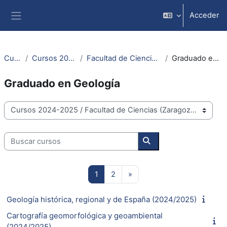
Salta al contenido principal
Acceder
Panel lateral
Cursos
Cursos 2024-2025
Facultad de Ciencias (Zaragoza)
Graduado en Geología
Graduado en Geología
Categorías
Buscar cursos
Buscar cursos
Página 1
Página 2
Siguiente página
1
2
»
Geología histórica, regional y de España (2024/2025)
Cartografía geomorfológica y geoambiental
(2024/2025)