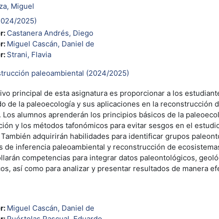
a, Miguel
(2024/2025)
r:
Castanera Andrés, Diego
r:
Miguel Cascán, Daniel de
r:
Strani, Flavia
strucción paleoambiental (2024/2025)
tivo principal de esta asignatura es proporcionar a los estudia
o de la paleoecología y sus aplicaciones en la reconstrucción 
 Los alumnos aprenderán los principios básicos de la paleoecol
ación y los métodos tafonómicos para evitar sesgos en el estud
. También adquirirán habilidades para identificar grupos paleont
s de inferencia paleoambiental y reconstrucción de ecosistem
llarán competencias para integrar datos paleontológicos, geoló
cos, así como para analizar y presentar resultados de manera efe
r:
Miguel Cascán, Daniel de
r:
Puértolas Pascual, Eduardo