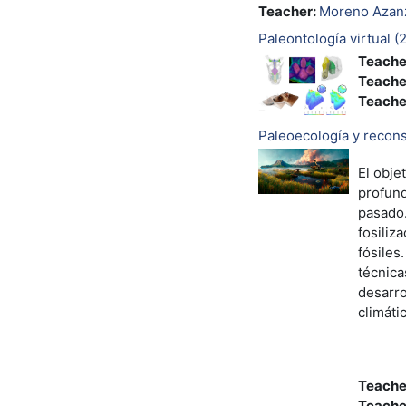
Teacher:
Moreno Azanz
Paleontología virtual 
Teache
Teache
Teache
Paleoecología y recon
El obje
profund
pasado.
fosiliz
fósiles
técnica
desarro
climáti
Teache
Teache