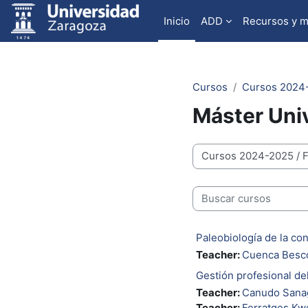
Ir ao contido principal
Inicio
ADD
Recursos y 
Cursos
Cursos 2024
Máster Univ
Categorías de cursos
Buscar cursos
Paleobiología de la co
Teacher:
Cuenca Bescó
Gestión profesional de
Teacher:
Canudo Sanag
Teacher:
Ferratges Kw