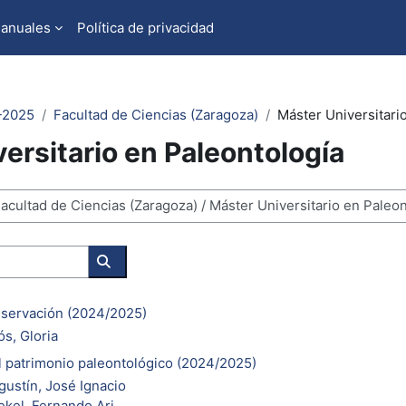
manuales
Política de privacidad
-2025
Facultad de Ciencias (Zaragoza)
Máster Universitari
ersitario en Paleontología
Buscar cursos
nservación (2024/2025)
s, Gloria
l patrimonio paleontológico (2024/2025)
ustín, José Ignacio
ekel, Fernando Ari