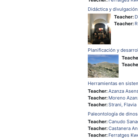
Didáctica y divulgació
Teacher:
D
Teacher:
R
Planificación y desar
Teache
Teache
Herramientas en siste
Teacher:
Azanza Asens
Teacher:
Moreno Azanz
Teacher:
Strani, Flavia
Paleontología de dino
Teacher:
Canudo Sanag
Teacher:
Castanera An
Teacher:
Ferratges Kw