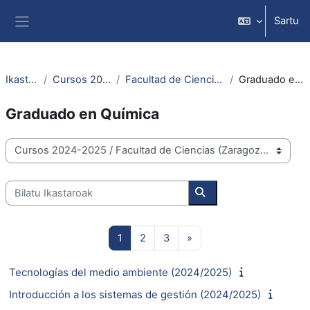
Joan eduki nagusira zuzenean
Sartu
Alboko panela
Ikastaroak
Cursos 2024-2025
Facultad de Ciencias (Zaragoza)
Graduado en Química
Graduado en Química
Ikastaro-kategoriak
Bilatu Ikastaroak
Bilatu Ikastaroak
1. orria
2. orria
3. orria
Hurrengo orria
1
2
3
»
Tecnologías del medio ambiente (2024/2025)
Introducción a los sistemas de gestión (2024/2025)