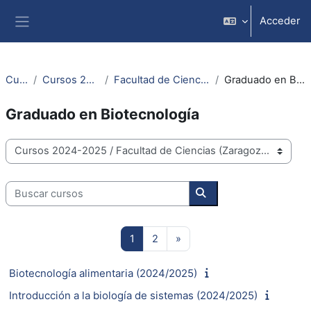
Salta al contenido principal
Acceder
Panel lateral
Cursos
Cursos 2024-2025
Facultad de Ciencias (Zaragoza)
Graduado en Biotecnología
Graduado en Biotecnología
Categorías
Buscar cursos
Buscar cursos
Página 1
Página 2
Siguiente página
1
2
»
Biotecnología alimentaria (2024/2025)
Introducción a la biología de sistemas (2024/2025)