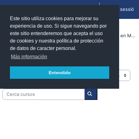
Ves al contingut principal
Inicia la sessió
Panell lateral
Este sitio utiliza cookies para mejorar su
experiencia de uso. Si sigue navegando por
este sitio entenderemos que acepta el uso
Cursos
Cursos 2024-2025
Facultad de Ciencias (Zaragoza)
Programa conjunto en Matemáticas-Ingeniería Informática
de cookies y nuestra política de protección
de datos de caracter personal.
Programa conjunto en Matemáticas-
Más información
Ingeniería Informática
Entendido
Categories de cursos
Cerca cursos
Cerca cursos