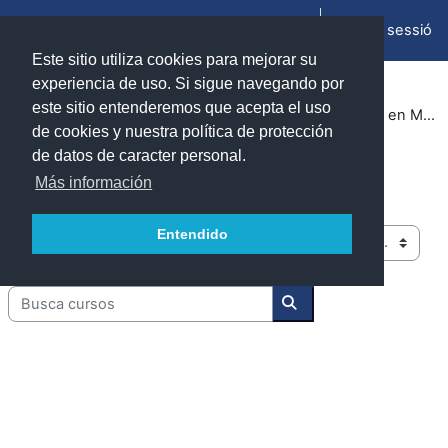
Vés al contingut principal
Inicia la sessió
Panell lateral
Este sitio utiliza cookies para mejorar su
experiencia de uso. Si sigue navegando por
este sitio entenderemos que acepta el uso
Cursos
Cursos 2024-2025
Facultad de Ciencias (Zaragoza)
Programa conjunto en Matemáticas-Ingeniería Informática
de cookies y nuestra política de protección
de datos de caracter personal.
Programa conjunto en Matemáticas-
Más información
Ingeniería Informática
Entendido
Categories de cursos
Busca cursos
Busca cursos