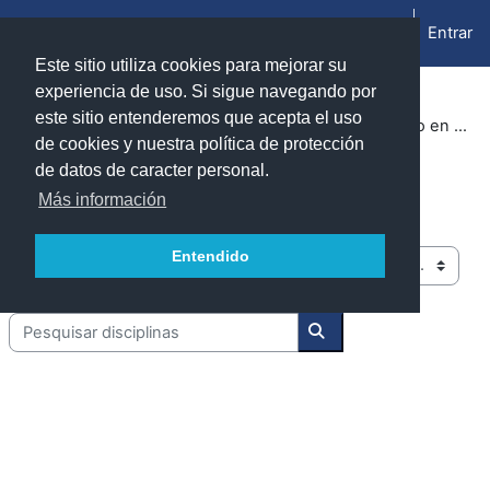
Ir para o conteúdo principal
Entrar
Painel lateral
Este sitio utiliza cookies para mejorar su
experiencia de uso. Si sigue navegando por
este sitio entenderemos que acepta el uso
Disciplinas
Cursos 2024-2025
Facultad de Ciencias (Zaragoza)
Programa conjunto en Matemáticas-Ingeniería Informática
de cookies y nuestra política de protección
de datos de caracter personal.
Programa conjunto en Matemáticas-
Más información
Ingeniería Informática
Entendido
Categorias de disciplinas
Pesquisar disciplinas
Pesquisar disciplinas