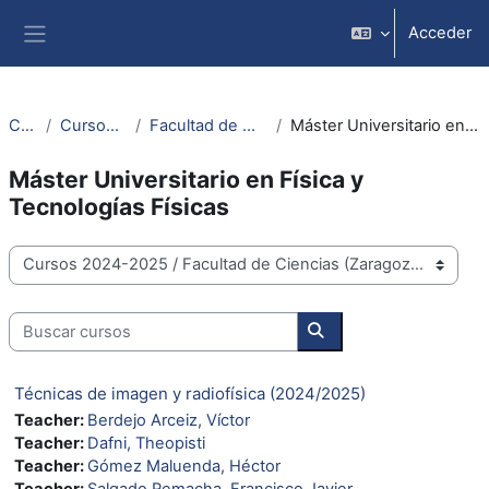
Blincar ta lo conteniu principal
Acceder
Panel lateral
Cursos
Cursos 2024-2025
Facultad de Ciencias (Zaragoza)
Máster Universitario en Física y Tecnologías Físicas
Máster Universitario en Física y
Tecnologías Físicas
Categorías
Buscar cursos
Buscar cursos
Técnicas de imagen y radiofísica (2024/2025)
Teacher:
Berdejo Arceiz, Víctor
Teacher:
Dafni, Theopisti
Teacher:
Gómez Maluenda, Héctor
Teacher:
Salgado Remacha, Francisco Javier