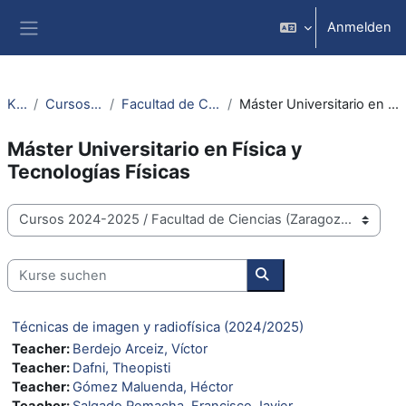
Zum Hauptinhalt
Anmelden
Website-Übersicht
Kurse
Cursos 2024-2025
Facultad de Ciencias (Zaragoza)
Máster Universitario en Física y Tecnologías Físicas
Máster Universitario en Física y
Tecnologías Físicas
Kursbereiche
Kurse suchen
Kurse suchen
Técnicas de imagen y radiofísica (2024/2025)
Teacher:
Berdejo Arceiz, Víctor
Teacher:
Dafni, Theopisti
Teacher:
Gómez Maluenda, Héctor
Teacher:
Salgado Remacha, Francisco Javier