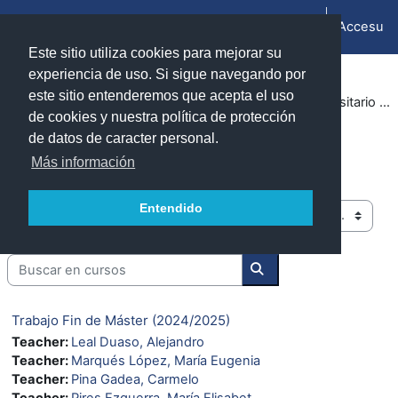
Dir al conteníu principal
Accesu
Side panel
Este sitio utiliza cookies para mejorar su
experiencia de uso. Si sigue navegando por
este sitio entenderemos que acepta el uso
Cursos
Cursos 2024-2025
Facultad de Ciencias (Zaragoza)
Máster Universitario en Economía Circular
de cookies y nuestra política de protección
de datos de caracter personal.
Máster Universitario en Economía
Más información
Circular
Entendido
Categoríes de cursu.
Buscar en cursos
Buscar en cursos
Trabajo Fin de Máster (2024/2025)
Teacher:
Leal Duaso, Alejandro
Teacher:
Marqués López, María Eugenia
Teacher:
Pina Gadea, Carmelo
Teacher:
Pires Ezquerra, María Elisabet