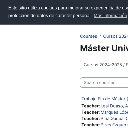
Skip to main content
Este sitio utiliza cookies para mejorar su experiencia de u
Home
ADD
Recursos y 
protección de datos de caracter personal.
Más información
Courses
Cursos 202
Máster Univ
Course categories
Search courses
Trabajo Fin de Máster
Teacher:
Leal Duaso, A
Teacher:
Marqués Lópe
Teacher:
Pina Gadea, 
Teacher:
Pires Ezquerr