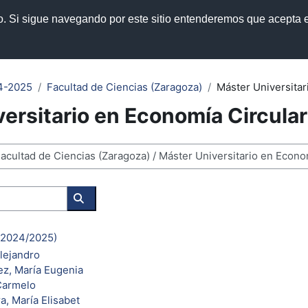
so. Si sigue navegando por este sitio entenderemos que acepta e
manuales
Política de privacidad
4-2025
Facultad de Ciencias (Zaragoza)
Máster Universitar
ersitario en Economía Circular
Search courses
 (2024/2025)
lejandro
z, María Eugenia
Carmelo
a, María Elisabet