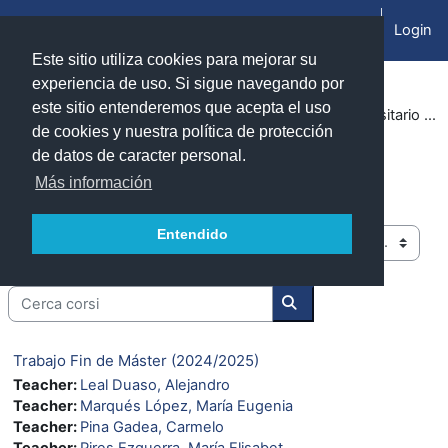
Vai al contenuto principale
Login
Pannello laterale
Este sitio utiliza cookies para mejorar su
experiencia de uso. Si sigue navegando por
este sitio entenderemos que acepta el uso
Corsi
Cursos 2024-2025
Facultad de Ciencias (Zaragoza)
Máster Universitario en Economía Circular
de cookies y nuestra política de protección
de datos de caracter personal.
Máster Universitario en Economía
Más información
Circular
Entendido
Categorie di corso
Cerca corsi
Cerca corsi
Trabajo Fin de Máster (2024/2025)
Teacher:
Leal Duaso, Alejandro
Teacher:
Marqués López, María Eugenia
Teacher:
Pina Gadea, Carmelo
Teacher:
Pires Ezquerra, María Elisabet