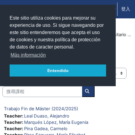
跳至主內容
登入
側板
Este sitio utiliza cookies para mejorar su
experiencia de uso. Si sigue navegando por
este sitio entenderemos que acepta el uso
課程
Cursos 2024-2025
Facultad de Ciencias (Zaragoza)
Máster Universitario en Economía Circular
de cookies y nuestra política de protección
de datos de caracter personal.
Máster Universitario en Economía
Más información
Circular
Entendido
課程類別
搜尋課程
搜尋課程
Trabajo Fin de Máster (2024/2025)
Teacher:
Leal Duaso, Alejandro
Teacher:
Marqués López, María Eugenia
Teacher:
Pina Gadea, Carmelo
Teacher:
Pires Ezquerra, María Elisabet