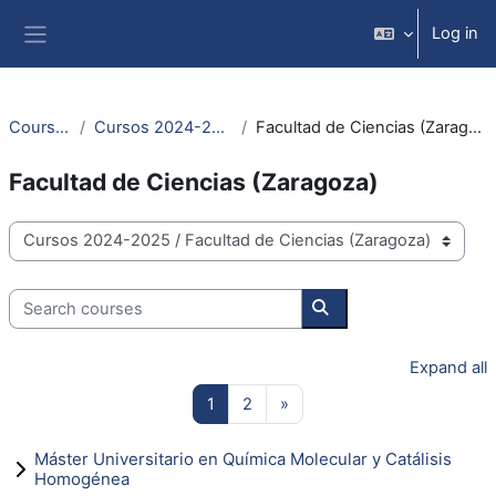
Skip to main content
Log in
Side panel
Courses
Cursos 2024-2025
Facultad de Ciencias (Zaragoza)
Facultad de Ciencias (Zaragoza)
Course categories
Search courses
Search courses
Expand all
Page 1
Page 2
Next page
1
2
»
Máster Universitario en Química Molecular y Catálisis
Homogénea