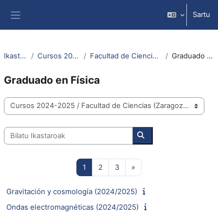
Joan eduki nagusira zuzenean
Sartu
Alboko panela
Ikastaroak
Cursos 2024-2025
Facultad de Ciencias (Zaragoza)
Graduado en Física
Graduado en Física
Ikastaro-kategoriak
Bilatu Ikastaroak
Bilatu Ikastaroak
1. orria
2. orria
3. orria
Hurrengo orria
1
2
3
»
Gravitación y cosmología (2024/2025)
Ondas electromagnéticas (2024/2025)