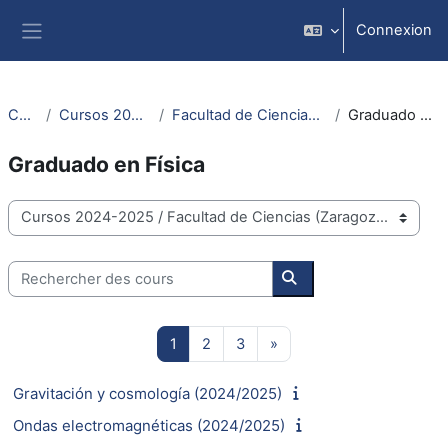
Passer au contenu principal
Connexion
Panneau latéral
Cours
Cursos 2024-2025
Facultad de Ciencias (Zaragoza)
Graduado en Física
Graduado en Física
Catégories de cours
Rechercher des cours
Rechercher des cours
Page 1
Page 2
Page 3
Page suivante
1
2
3
»
Gravitación y cosmología (2024/2025)
Ondas electromagnéticas (2024/2025)