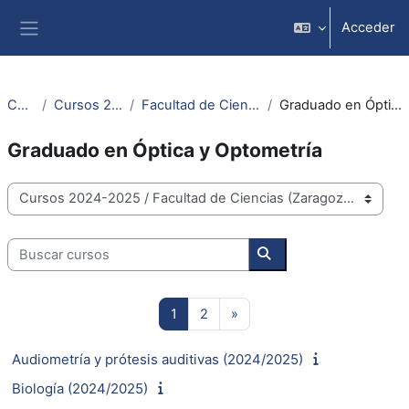
Blincar ta lo conteniu principal
Acceder
Panel lateral
Cursos
Cursos 2024-2025
Facultad de Ciencias (Zaragoza)
Graduado en Óptica y Optometría
Graduado en Óptica y Optometría
Categorías
Buscar cursos
Buscar cursos
Pachina 1
Pachina 2
Next page
1
2
»
Audiometría y prótesis auditivas (2024/2025)
Biología (2024/2025)