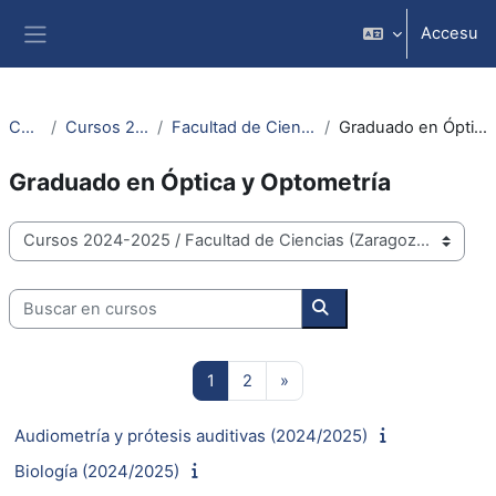
Dir al conteníu principal
Accesu
Side panel
Cursos
Cursos 2024-2025
Facultad de Ciencias (Zaragoza)
Graduado en Óptica y Optometría
Graduado en Óptica y Optometría
Categoríes de cursu.
Buscar en cursos
Buscar en cursos
Page 1
Page 2
Next page
1
2
»
Audiometría y prótesis auditivas (2024/2025)
Biología (2024/2025)