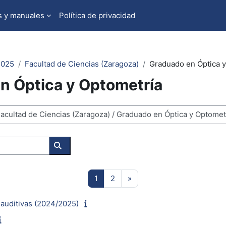
s y manuales
Política de privacidad
2025
Facultad de Ciencias (Zaragoza)
Graduado en Óptica y
n Óptica y Optometría
Kurse suchen
Seite 1
Seite 2
Nächste Seite
1
2
»
 auditivas (2024/2025)