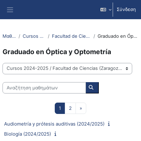
Μετάβαση στο κεντρικό περιεχόμενο
Σύνδεση
Πλευρικός πίνακας
Μαθήματα
Cursos 2024-2025
Facultad de Ciencias (Zaragoza)
Graduado en Óptica y Optometría
Graduado en Óptica y Optometría
Κατηγορίες μαθημάτων
Αναζήτηση μαθημάτων
Αναζήτηση μαθημάτω
Σελίδα 1
Σελίδα 2
Επόμενη σελίδα
1
2
»
Audiometría y prótesis auditivas (2024/2025)
Biología (2024/2025)