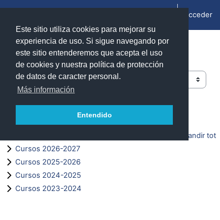
Blincar ta lo conteniu principal
Acceder
Panel lateral
Este sitio utiliza cookies para mejorar su
experiencia de uso. Si sigue navegando por
ADD Unizar - Moodle
este sitio entenderemos que acepta el uso
de cookies y nuestra política de protección
de datos de caracter personal.
Categorías
Más información
Buscar cursos
Entendido
Buscar cursos
Expandir tot
Cursos 2026-2027
Cursos 2025-2026
Cursos 2024-2025
Cursos 2023-2024