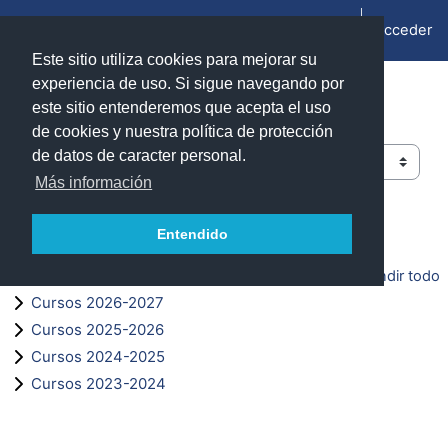
Ir ao contido principal
Acceder
Panel lateral
Este sitio utiliza cookies para mejorar su
experiencia de uso. Si sigue navegando por
ADD Unizar - Moodle
este sitio entenderemos que acepta el uso
de cookies y nuestra política de protección
de datos de caracter personal.
Categorías de cursos
Más información
Buscar cursos
Entendido
Buscar cursos
Expandir todo
Cursos 2026-2027
Cursos 2025-2026
Cursos 2024-2025
Cursos 2023-2024