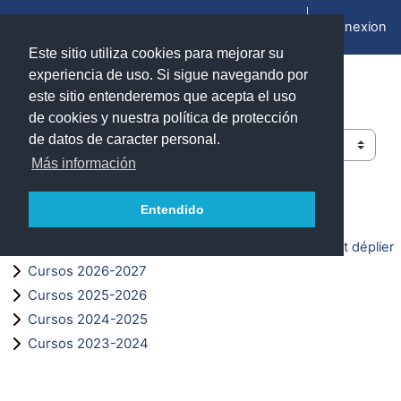
Passer au contenu principal
Connexion
Panneau latéral
Este sitio utiliza cookies para mejorar su
experiencia de uso. Si sigue navegando por
ADD Unizar - Moodle
este sitio entenderemos que acepta el uso
de cookies y nuestra política de protección
de datos de caracter personal.
Catégories de cours
Más información
Rechercher des cours
Entendido
Rechercher des cours
Tout déplier
Cursos 2026-2027
Cursos 2025-2026
Cursos 2024-2025
Cursos 2023-2024