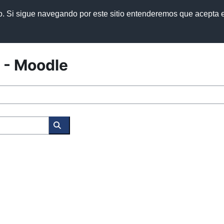
so. Si sigue navegando por este sitio entenderemos que acepta e
s y manuales
Política de privacidad
 - Moodle
Kurse suchen